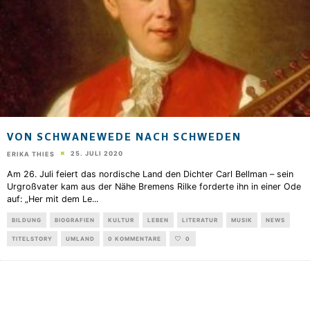
VON SCHWANEWEDE NACH SCHWEDEN
25. JULI 2020
ERIKA THIES
Am 26. Juli feiert das nordische Land den Dichter Carl Bellman – sein
Urgroßvater kam aus der Nähe Bremens Rilke forderte ihn in einer Ode
auf: „Her mit dem Le
...
BILDUNG
BIOGRAFIEN
KULTUR
LEBEN
LITERATUR
MUSIK
NEWS
TITELSTORY
UMLAND
0 KOMMENTARE
0