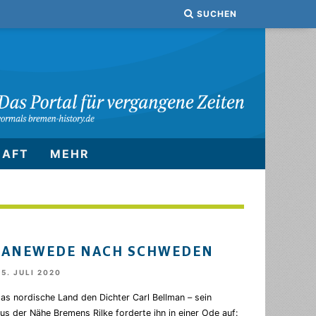
SUCHEN
HAFT
MEHR
WANEWEDE NACH SCHWEDEN
25. JULI 2020
das nordische Land den Dichter Carl Bellman – sein
s der Nähe Bremens Rilke forderte ihn in einer Ode auf: