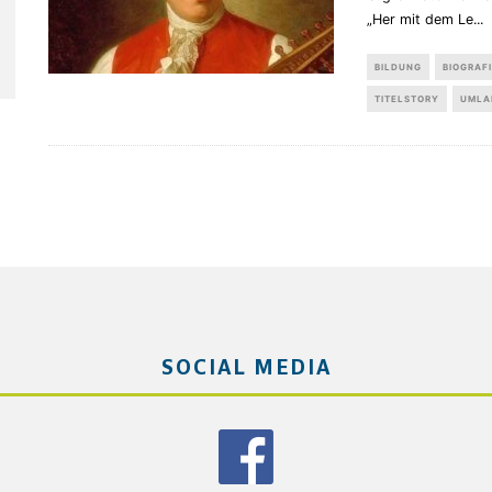
„Her mit dem Le
...
BILDUNG
BIOGRAF
TITELSTORY
UMLA
SOCIAL MEDIA