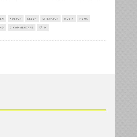
IEN
KULTUR
LEBEN
LITERATUR
MUSIK
NEWS
ND
0 KOMMENTARE
0