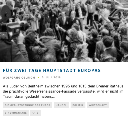
FÜR ZWEI TAGE HAUPTSTADT EUROPAS
6. JULI 2018
WOLFGANG OELRICH
Als Lüder von Bentheim zwischen 1595 und 1613 dem Bremer Rathaus
die prachtvolle Weserrenaissance-Fassade verpasste, wird er nicht im
Traum daran gedacht haben,
...
DIE GEBURTSSTUNDE DES EUROS
HANDEL
POLITIK
WIRTSCHAFT
0 KOMMENTARE
0