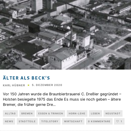
ÄLTER ALS BECK’S
5. DEZEMBER 2020
KARL HÜBNER
Vor 150 Jahren wurde die Braunbierbrauerei C. Dreßler gegründet –
Holsten besiegelte 1975 das Ende Es muss sie noch geben – ältere
Bremer, die früher gerne Dre
...
ALLTAG
BREMEN
ESSEN & TRINKEN
HORN-LEHE
LEBEN
NEUSTADT
NEWS
STADTTEILE
TITELSTORY
WIRTSCHAFT
0 KOMMENTARE
1