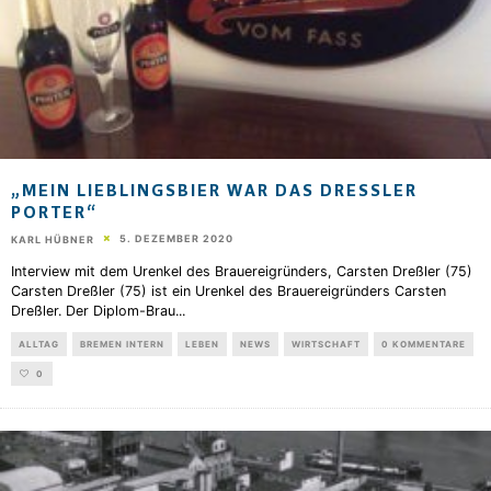
„MEIN LIEBLINGSBIER WAR DAS DRESSLER
PORTER“
5. DEZEMBER 2020
KARL HÜBNER
Interview mit dem Urenkel des Brauereigründers, Carsten Dreßler (75)
Carsten Dreßler (75) ist ein Urenkel des Brauereigründers Carsten
Dreßler. Der Diplom-Brau
...
ALLTAG
BREMEN INTERN
LEBEN
NEWS
WIRTSCHAFT
0 KOMMENTARE
0