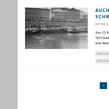
AUCH
SCH
PETER 
Aus 23 M
1931.Que
eine Wer
BADE-LE
STADTTEI
1