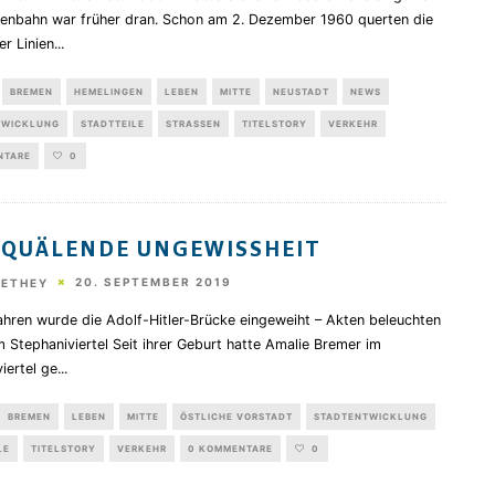
ßenbahn war früher dran. Schon am 2. Dezember 1960 querten die
r Linien
...
BREMEN
HEMELINGEN
LEBEN
MITTE
NEUSTADT
NEWS
TWICKLUNG
STADTTEILE
STRASSEN
TITELSTORY
VERKEHR
NTARE
0
 QUÄLENDE UNGEWISSHEIT
20. SEPTEMBER 2019
HETHEY
ahren wurde die Adolf-Hitler-Brücke eingeweiht – Akten beleuchten
 Stephaniviertel Seit ihrer Geburt hatte Amalie Bremer im
iertel ge
...
BREMEN
LEBEN
MITTE
ÖSTLICHE VORSTADT
STADTENTWICKLUNG
LE
TITELSTORY
VERKEHR
0 KOMMENTARE
0