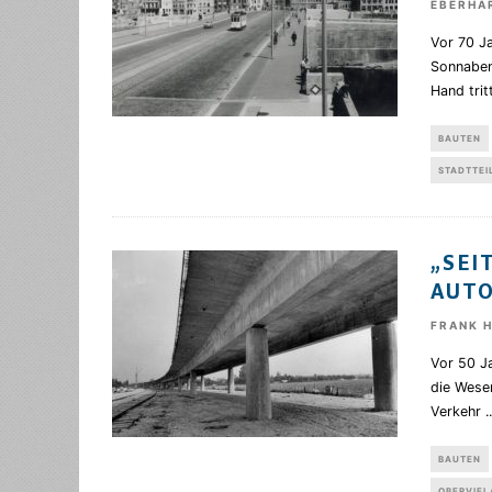
EBERHA
Vor 70 J
Sonnabend
Hand tri
BAUTEN
STADTTEI
„SEI
AUTO
FRANK 
Vor 50 Ja
die Weser
Verkehr
..
BAUTEN
OBERVIE