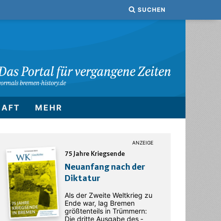
SUCHEN
HAFT
MEHR
75 Jahre Kriegsende
Neuanfang nach der
Diktatur
Als der Zweite Weltkrieg zu
Ende war, lag Bremen
größtenteils in Trümmern:
Die dritte Ausgabe des ­