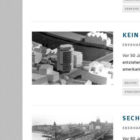
VERKEHR
KEIN
EBERHA
Vor 50 Ja
entstehe
amerikan
BAUTEN
STADTEN
SECH
EBERHA
Vor 60 J