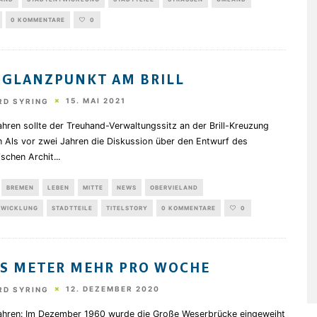
0 KOMMENTARE
0
 GLANZPUNKT AM BRILL
15. MAI 2021
RD SYRING
hren sollte der Treuhand-Verwaltungssitz an der Brill-Kreuzung
n Als vor zwei Jahren die Diskussion über den Entwurf des
ischen Archit
...
BREMEN
LEBEN
MITTE
NEWS
OBERVIELAND
TWICKLUNG
STADTTEILE
TITELSTORY
0 KOMMENTARE
0
S METER MEHR PRO WOCHE
12. DEZEMBER 2020
RD SYRING
ahren: Im Dezember 1960 wurde die Große Weserbrücke eingeweiht