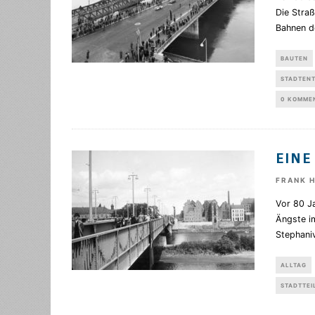
Die Stra
Bahnen de
BAUTEN
STADTEN
0 KOMME
EINE
FRANK 
Vor 80 J
Ängste im
Stephaniv
ALLTAG
STADTTEI