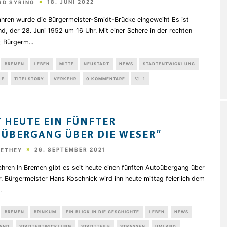
18. JUNI 2022
RD SYRING
ahren wurde die Bürgermeister-Smidt-Brücke eingeweiht Es ist
, der 28. Juni 1952 um 16 Uhr. Mit einer Schere in der rechten
tt Bürgerm
...
BREMEN
LEBEN
MITTE
NEUSTADT
NEWS
STADTENTWICKLUNG
LE
TITELSTORY
VERKEHR
0 KOMMENTARE
1
T HEUTE EIN FÜNFTER
ÜBERGANG ÜBER DIE WESER“
26. SEPTEMBER 2021
HETHEY
hren In Bremen gibt es seit heute einen fünften Autoübergang über
. Bürgermeister Hans Koschnick wird ihn heute mittag feierlich dem
.
BREMEN
BRINKUM
EIN BLICK IN DIE GESCHICHTE
LEBEN
NEWS
LAND
STADTENTWICKLUNG
STADTTEILE
STRASSEN
UMLAND