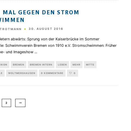
 MAL GEGEN DEN STROM
WIMMEN
30. AUGUST 2016
STROTMANN
etern abwärts: Sprung von der Kaiserbrücke im Sommer
lle: Schwimmverein Bremen von 1910 e.V. Stromschwimmen: Früher
be- und Imageshow
...
XIKON
BREMEN
BREMEN INTERN
LEBEN
MEHR
MITTE
LE
WOLTMERSHAUSEN
0 KOMMENTARE
0
2