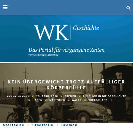
KEIN ÜBERGEWICHT TROTZ AUFFÄLLIGER
KÖRPERFÜLLE
23. APRIL 2016
BREMEN
EIN BLICK IN DIE GESCHICHTE
FRANK HETHEY
HÄFEN
MARITIMES
WALLE
WIRTSCHAFT
Startseite
Stadtteile
Bremen