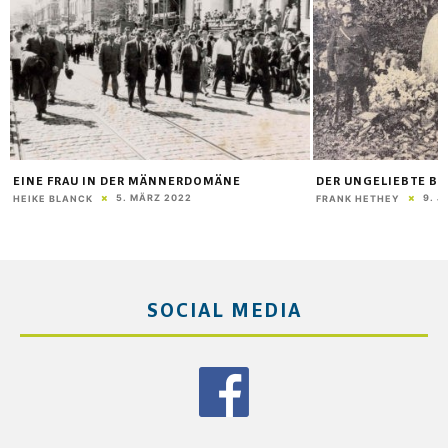
EINE FRAU IN DER MÄNNERDOMÄNE
DER UNGELIEBTE B
5. MÄRZ 2022
9. J
HEIKE BLANCK
FRANK HETHEY
SOCIAL MEDIA