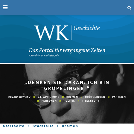
„DENKEN SIE DARAN: ICH BIN
GRÖPELINGER!“
24. APRIL 2016
BREMEN
GRÖPELINGEN
PARTEIEN
FRANK HETHEY
PERSONEN
POLITIK
TITELSTORY
Startseite
Stadtteile
Bremen