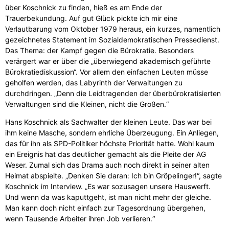
über Koschnick zu finden, hieß es am Ende der
Trauerbekundung. Auf gut Glück pickte ich mir eine
Verlautbarung vom Oktober 1979 heraus, ein kurzes, namentlich
gezeichnetes Statement im Sozialdemokratischen Pressedienst.
Das Thema: der Kampf gegen die Bürokratie. Besonders
verärgert war er über die „überwiegend akademisch geführte
Bürokratiediskussion“. Vor allem den einfachen Leuten müsse
geholfen werden, das Labyrinth der Verwaltungen zu
durchdringen. „Denn die Leidtragenden der überbürokratisierten
Verwaltungen sind die Kleinen, nicht die Großen.“
Hans Koschnick als Sachwalter der kleinen Leute. Das war bei
ihm keine Masche, sondern ehrliche Überzeugung. Ein Anliegen,
das für ihn als SPD-Politiker höchste Priorität hatte. Wohl kaum
ein Ereignis hat das deutlicher gemacht als die Pleite der AG
Weser. Zumal sich das Drama auch noch direkt in seiner alten
Heimat abspielte. „Denken Sie daran: Ich bin Gröpelinger!“, sagte
Koschnick im Interview. „Es war sozusagen unsere Hauswerft.
Und wenn da was kaputtgeht, ist man nicht mehr der gleiche.
Man kann doch nicht einfach zur Tagesordnung übergehen,
wenn Tausende Arbeiter ihren Job verlieren.“