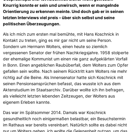
Knurrig konnte er sein und unwirsch, wenn er mangelnde
Orientierung zu erkennen meinte. Und doch gab er in seinen
letzten Interviews viel preis – über sich selbst und seine
politischen Überzeugungen.
Als ich mich zum ersten mal bemühte, mit Hans Koschnick in
Kontakt zu treten, ging es mir gar nicht um seine Person.
Sondern um Hermann Wolters, einen heute so ziemlich
vergessenen Senator der frühen Nachkriegsjahre. 1958 stolperte
der ehemalige Kommunist um einen nie ganz aufgeklärten Vorfall
in Bonn. Einen angeblichen Raubüberfall, dem Wolters zum Opfer
gefallen sein wollte. Nach seinem Rücktritt kam Wolters nie mehr
richtig auf die Beine. Als Innensenator hatte sich Koschnick mit
seinen Pensionsansprüchen befasst, das wusste ich aus dem
Aktenstudium im Staatsarchiv. Darüber wollte ich ihn befragen,
als vielleicht letzten lebenden Zeitzeugen, der Wolters aus
eigenem Erleben kannte.
Das war im Spätsommer 2014. Damals war Koschnick
gesundheitlich noch einigermaßen belastbar, ein Besuchstermin
im Rathaus war bereits vereinbart. Natürlich sollte es dabei nicht
nur um Wolters gehen, ich wollte die Gelegenheit nutzen, um das