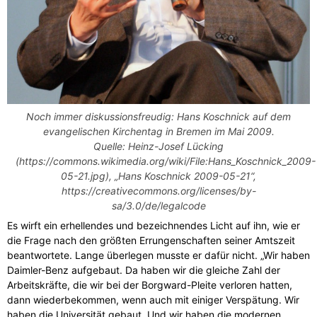
Noch immer diskussionsfreudig: Hans Koschnick auf dem
evangelischen Kirchentag in Bremen im Mai 2009.
Quelle: Heinz-Josef Lücking
(https://commons.wikimedia.org/wiki/File:Hans_Koschnick_2009-
05-21.jpg), „Hans Koschnick 2009-05-21“,
https://creativecommons.org/licenses/by-
sa/3.0/de/legalcode
Es wirft ein erhellendes und bezeichnendes Licht auf ihn, wie er
die Frage nach den größten Errungenschaften seiner Amtszeit
beantwortete. Lange überlegen musste er dafür nicht. „Wir haben
Daimler-Benz aufgebaut. Da haben wir die gleiche Zahl der
Arbeitskräfte, die wir bei der Borgward-Pleite verloren hatten,
dann wiederbekommen, wenn auch mit einiger Verspätung. Wir
haben die Universität gebaut. Und wir haben die modernen