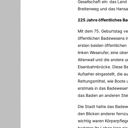
Gesellschaft ein: das Land
Breitenweg und das Hans
225 Jahre öffentliches B
Mit dem 75. Geburtstag ve
öffentlichen Badewesens in
ersten beiden öffentlichen
linken Weserufer, eine o
Altenwall und die andere u
Eisenbahnbrücke. Diese Ba
Aufseher eingestellt, die 
Rettungsmittel, wie Boote 
erstmals in das Badewesen
das Baden an anderen Stell
Die Stadt hatte das Badew
den Blicken anderer fernz
wichtig waren Körperpfleg
badeten ihr Leben lang nic