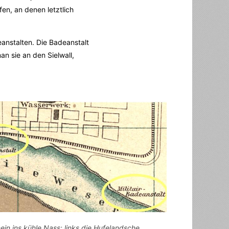
en, an denen letztlich
nstalten. Die Badeanstalt
n sie an den Sielwall,
ein ins kühle Nass: links die Hufelandsche