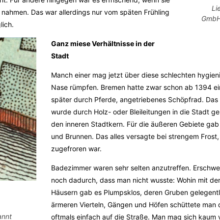
Li
 nahmen. Das war allerdings nur vom späten Frühling
GmbH:
lich.
Ganz miese Verhältnisse in der
Stadt
Manch einer mag jetzt über diese schlechten hygieni
Nase rümpfen. Bremen hatte zwar schon ab 1394 e
später durch Pferde, angetriebenes Schöpfrad. Das
wurde durch Holz- oder Bleileitungen in die Stadt gel
den inneren Stadtkern. Für die äußeren Gebiete gab
und Brunnen. Das alles versagte bei strengem Frost
zugefroren war.
Badezimmer waren sehr selten anzutreffen. Erschwer
noch dadurch, dass man nicht wusste: Wohin mit den
Häusern gab es Plumpsklos, deren Gruben gelegentli
ärmeren Vierteln, Gängen und Höfen schüttete man d
annt
oftmals einfach auf die Straße. Man mag sich kaum v