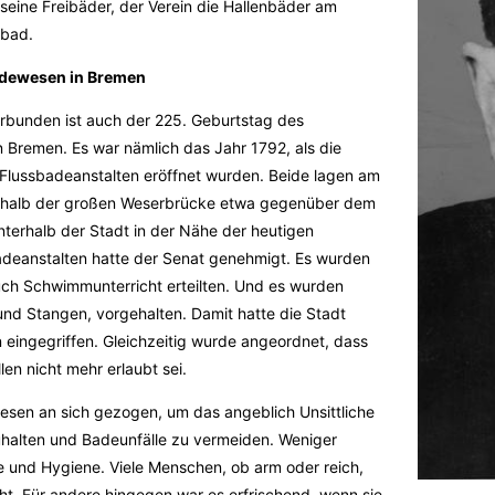
 seine Freibäder, der Verein die Hallenbäder am
abad.
adewesen in Bremen
rbunden ist auch der 225. Geburtstag des
 Bremen. Es war nämlich das Jahr 1792, als die
 Flussbadeanstalten eröffnet wurden. Beide lagen am
berhalb der großen Weserbrücke etwa gegenüber dem
nterhalb der Stadt in der Nähe der heutigen
deanstalten hatte der Senat genehmigt. Es wurden
auch Schwimmunterricht erteilten. Und es wurden
und Stangen, vorgehalten. Damit hatte die Stadt
 eingegriffen. Gleichzeitig wurde angeordnet, dass
en nicht mehr erlaubt sei.
esen an sich gezogen, um das angeblich Unsittliche
uhalten und Badeunfälle zu vermeiden. Weniger
e und Hygiene. Viele Menschen, ob arm oder reich,
ht. Für andere hingegen war es erfrischend, wenn sie