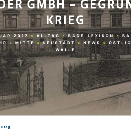
DER GMBH – GEGRÜ
KRIEG
UAR 2017
ALLTAG
BADE-LEXIKON
BA
HR
MITTE
NEUSTADT
NEWS
ÖSTLI
WALLE
Alltag