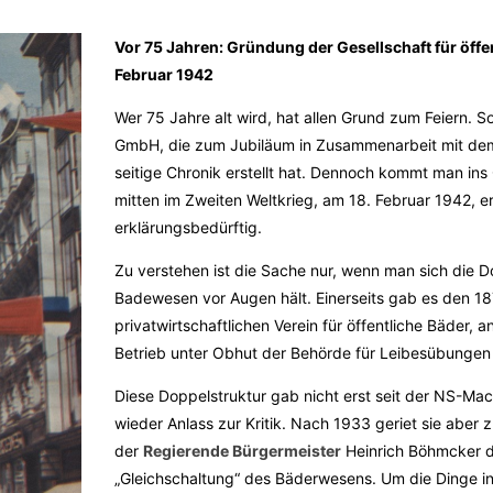
Vor 75 Jahren: Gründung der Gesellschaft für öffe
Februar 1942
Wer 75 Jahre alt wird, hat allen Grund zum Feiern. 
GmbH, die zum Jubiläum in Zusammenarbeit mit dem
seitige Chronik erstellt hat. Dennoch kommt man ins
mitten im Zweiten Weltkrieg, am 18. Februar 1942, e
erklärungsbedürftig.
Zu verstehen ist die Sache nur, wenn man sich die D
Badewesen vor Augen hält. Einerseits gab es den 1
privatwirtschaftlichen Verein für öffentliche Bäder, a
Betrieb unter Obhut der Behörde für Leibesübunge
Diese Doppelstruktur gab nicht erst seit der NS-M
wieder Anlass zur Kritik. Nach 1933 geriet sie aber
der
Regierende Bürgermeister
Heinrich Böhmcker d
„Gleichschaltung“ des Bäderwesens. Um die Dinge in