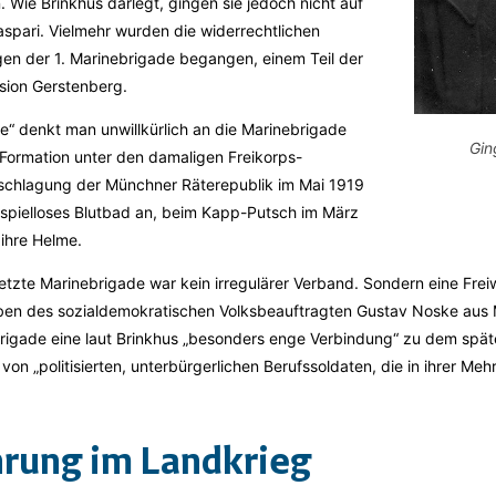
Wie Brinkhus darlegt, gingen sie jedoch nicht auf
spari. Vielmehr wurden die widerrechtlichen
en der 1. Marinebrigade begangen, einem Teil der
sion Gerstenberg.
e“ denkt man unwillkürlich an die Marinebrigade
Gin
 Formation unter den damaligen Freikorps-
schlagung der Münchner Räterepublik im Mai 1919
eispielloses Blutbad an, beim Kapp-Putsch im März
ihre Helme.
tzte Marinebrigade war kein irregulärer Verband. Sondern eine Freiwi
en des sozialdemokratischen Volksbeauftragten Gustav Noske aus 
rigade eine laut Brinkhus „besonders enge Verbindung“ zu dem spät
t von „politisierten, unterbürgerlichen Berufssoldaten, die in ihrer 
hrung im Landkrieg