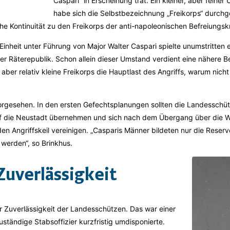
Caspari“ in Erscheinung trat. Ein kleiner, aber feiner
habe sich die Selbstbezeichnung „Freikorps“ durchge
che Kontinuität zu den Freikorps der anti-napoleonischen Befreiungskr
inheit unter Führung von Major Walter Caspari spielte unumstritten ei
r Räterepublik. Schon allein dieser Umstand verdient eine nähere 
aber relativ kleine Freikorps die Hauptlast des Angriffs, warum nicht
orgesehen. In den ersten Gefechtsplanungen sollten die Landesschütze
f die Neustadt übernehmen und sich nach dem Übergang über die W
 Angriffskeil vereinigen. ­„Casparis Männer bildeten nur die Reserve,
 werden“, so Brinkhus.
Zuverlässigkeit
r Zuverlässigkeit der Landesschützen. Das war einer
ständige Stabsoffizier kurzfristig umdisponierte.