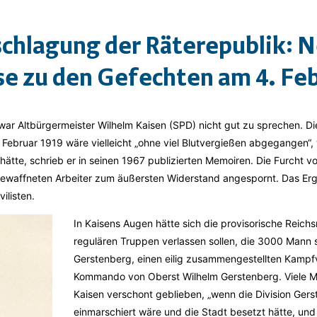
schlagung der Räterepublik: 
e zu den Gefechten am 4. Feb
war Altbürgermeister Wilhelm Kaisen (SPD) nicht gut zu sprechen. D
Februar 1919 wäre vielleicht „ohne viel Blutvergießen abgegangen“, 
hätte, schrieb er in seinen 1967 publizierten Memoiren. Die Furcht v
bewaffneten Arbeiter zum äußersten Widerstand angespornt. Das Erg
vilisten.
In Kaisens Augen hätte sich die provisorische Reichsr
regulären Truppen verlassen sollen, die 3000 Mann s
Gerstenberg, einen eilig zusammengestellten Kamp
Kommando von Oberst Wilhelm Gerstenberg. Viele M
Kaisen verschont geblieben, „wenn die Division Gers
einmarschiert wäre und die Stadt besetzt hätte, und 