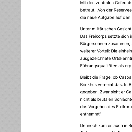
Mit den zentralen Gefecht
betraut. „Von der Reserveei
die neue Aufgabe auf den 
Unter militärischen Gesich
Das Freikorps setzte sich
Bürgersöhnen zusammen, si
weiterer Vorteil: Die einh
ausgezeichnete Ortskenntn
Führungsqualitäten als erpr
Bleibt die Frage, ob Caspa
Brinkhus verneint das. In
gegeben. Zwar sieht er Cas
nicht als brutalen Schlächte
das Vorgehen des Freikorps
enthemmt“.
Dennoch kam es auch in B