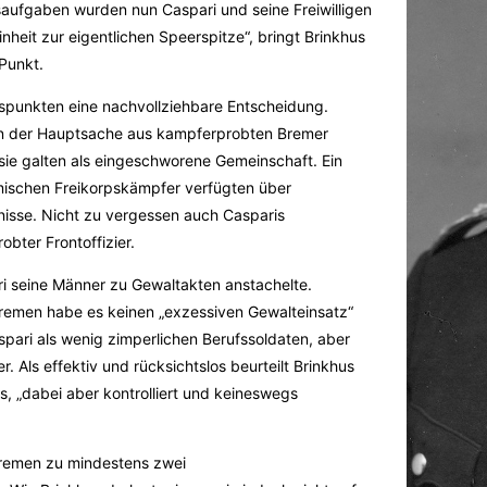
saufgaben wurden nun Caspari und seine Freiwilligen
nheit zur eigentlichen Speerspitze“, bringt Brinkhus
Punkt.
tspunkten eine nachvollziehbare Entscheidung.
 in der Hauptsache aus kampferprobten Bremer
e galten als eingeschworene Gemeinschaft. Ein
eimischen Freikorpskämpfer verfügten über
isse. Nicht zu vergessen auch Casparis
obter Frontoffizier.
ri seine Männer zu Gewaltakten anstachelte.
 Bremen habe es keinen „exzessiven Gewalteinsatz“
pari als wenig zimperlichen Berufssoldaten, aber
r. Als effektiv und rücksichtslos beurteilt Brinkhus
, „dabei aber kontrolliert und keineswegs
remen zu mindestens zwei