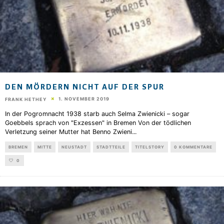
DEN MÖRDERN NICHT AUF DER SPUR
1. NOVEMBER 2019
FRANK HETHEY
In der Pogromnacht 1938 starb auch Selma Zwienicki – sogar
Goebbels sprach von "Exzessen" in Bremen Von der tödlichen
Verletzung seiner Mutter hat Benno Zwieni
...
BREMEN
MITTE
NEUSTADT
STADTTEILE
TITELSTORY
0 KOMMENTARE
0