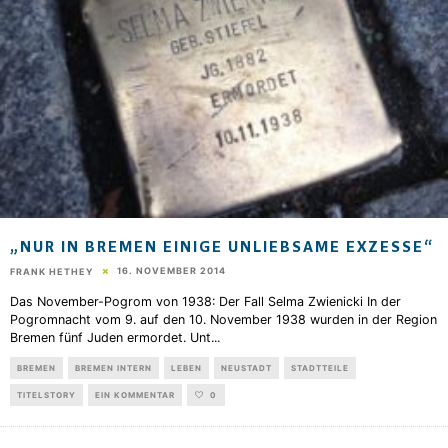
„NUR IN BREMEN EINIGE UNLIEBSAME EXZESSE“
16. NOVEMBER 2014
FRANK HETHEY
Das November-Pogrom von 1938: Der Fall Selma Zwienicki In der
Pogromnacht vom 9. auf den 10. November 1938 wurden in der Region
Bremen fünf Juden ermordet. Unt
...
BREMEN
BREMEN INTERN
LEBEN
NEUSTADT
STADTTEILE
TITELSTORY
EIN KOMMENTAR
0