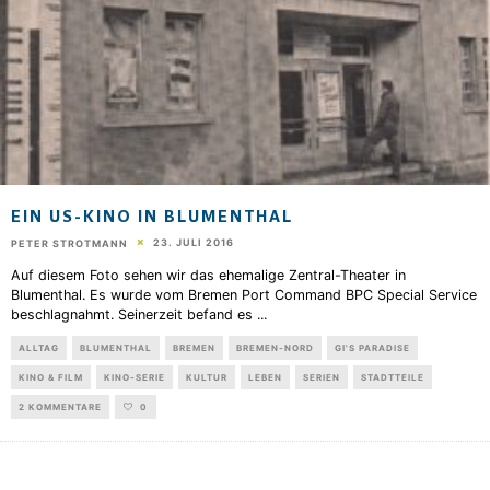
EIN US-KINO IN BLUMENTHAL
23. JULI 2016
PETER STROTMANN
Auf diesem Foto sehen wir das ehemalige Zentral-Theater in
Blumenthal. Es wurde vom Bremen Port Command BPC Special Service
beschlagnahmt. Seinerzeit befand es
...
ALLTAG
BLUMENTHAL
BREMEN
BREMEN-NORD
GI'S PARADISE
KINO & FILM
KINO-SERIE
KULTUR
LEBEN
SERIEN
STADTTEILE
2 KOMMENTARE
0