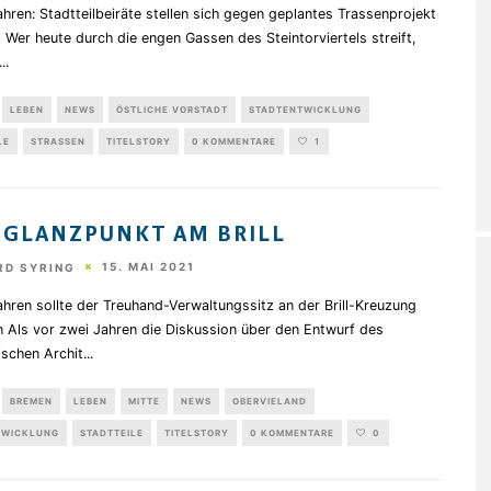
hren: Stadtteilbeiräte stellen sich gegen geplantes Trassenprojekt
l Wer heute durch die engen Gassen des Steintorviertels streift,
...
LEBEN
NEWS
ÖSTLICHE VORSTADT
STADTENTWICKLUNG
LE
STRASSEN
TITELSTORY
0 KOMMENTARE
1
 GLANZPUNKT AM BRILL
15. MAI 2021
RD SYRING
hren sollte der Treuhand-Verwaltungssitz an der Brill-Kreuzung
n Als vor zwei Jahren die Diskussion über den Entwurf des
ischen Archit
...
BREMEN
LEBEN
MITTE
NEWS
OBERVIELAND
TWICKLUNG
STADTTEILE
TITELSTORY
0 KOMMENTARE
0