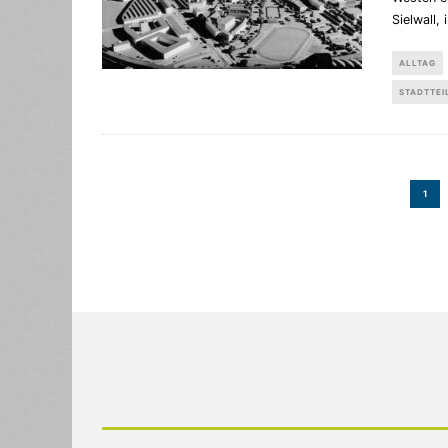
Sielwall,
ALLTAG
STADTTEI
1