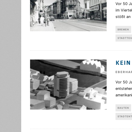
Vor 50 Ja
im Vierte
stößt an
BREMEN
STADTTEI
KEIN
EBERHA
Vor 50 Ja
entstehe
amerikan
BAUTEN
STADTEN