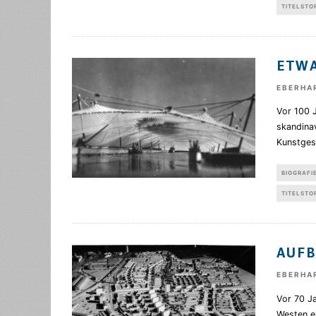
TITELSTO
ETWA
EBERHA
Vor 100 
skandinav
Kunstgesc
BIOGRAFI
TITELSTO
AUFB
EBERHA
Vor 70 J
Westen e