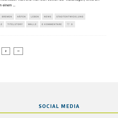
 in einem
...
BREMEN
HÄFEN
LEBEN
NEWS
STADTENTWICKLUNG
LE
TITELSTORY
WALLE
0 KOMMENTARE
0
2
SOCIAL MEDIA