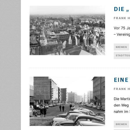
DIE 
FRANK 
Vor 75 J
– Vereini
BREMEN
STADTTEI
EINE
FRANK 
Die Mart
den Weg 
nahm im
BREMEN