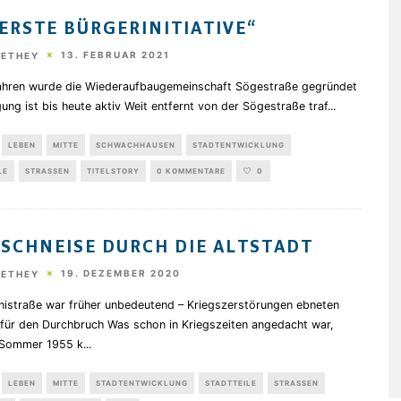
„ERSTE BÜRGERINITIATIVE“
13. FEBRUAR 2021
HETHEY
ahren wurde die Wiederaufbaugemeinschaft Sögestraße gegründet
gung ist bis heute aktiv Weit entfernt von der Sögestraße traf
...
LEBEN
MITTE
SCHWACHHAUSEN
STADTENTWICKLUNG
LE
STRASSEN
TITELSTORY
0 KOMMENTARE
0
 SCHNEISE DURCH DIE ALTSTADT
19. DEZEMBER 2020
HETHEY
inistraße war früher unbedeutend – Kriegszerstörungen ebneten
für den Durchbruch Was schon in Kriegszeiten angedacht war,
 Sommer 1955 k
...
LEBEN
MITTE
STADTENTWICKLUNG
STADTTEILE
STRASSEN