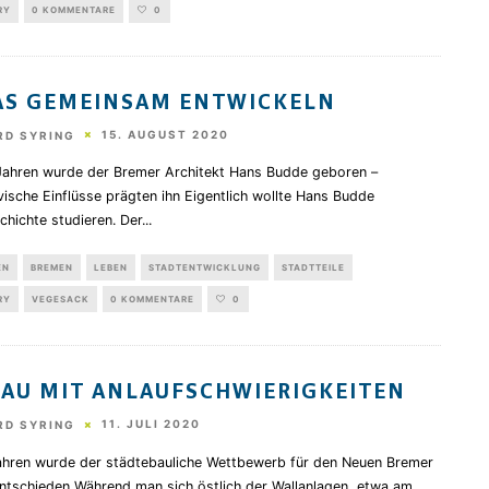
RY
0 KOMMENTARE
0
S GEMEINSAM ENTWICKELN
15. AUGUST 2020
RD SYRING
Jahren wurde der Bremer Architekt Hans Budde geboren –
ische Einflüsse prägten ihn Eigentlich wollte Hans Budde
hichte studieren. Der
...
EN
BREMEN
LEBEN
STADTENTWICKLUNG
STADTTEILE
RY
VEGESACK
0 KOMMENTARE
0
AU MIT ANLAUFSCHWIERIGKEITEN
11. JULI 2020
RD SYRING
ahren wurde der städtebauliche Wettbewerb für den Neuen Bremer
ntschieden Während man sich östlich der Wallanlagen, etwa am