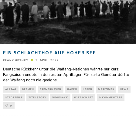
EIN SCHLACHTHOF AUF HOHER SEE
2. APRIL 2022
FRANK HETHEY
Deutsche Rückkehr unter die Walfang-Nationen währte nur kurz –
Fangsaison endete in den ersten Apriltagen Für zarte Gemüter dürfte
der Walfang noch nie geeigne
...
ALLTAG
BREMEN
BREMERHAVEN
HÄFEN
LEBEN
MARITIMES
NEWS
STADTTEILE
TITELSTORY
VEGESACK
WIRTSCHAFT
0 KOMMENTARE
0