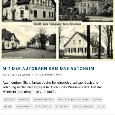
MIT DER AUTOBAHN KAM DAS AUTOHEIM
8. DEZEMBER 2015
PETER STROTMANN
Aus heutiger Sicht fantastische Benzinpreise: zeitgenössische
Werbung in der Zeitung.Quelle: Archiv des Weser-Kuriers Auf der
Mehrbild-Ansichtskarte von 1957
...
ALLTAG
BREMEN
BREMEN INTERN
GASTSTÄTTEN-LEXIKON
LEBEN
NEWS
OSTERHOLZ
STADTTEILE
STRASSEN
0 KOMMENTARE
0