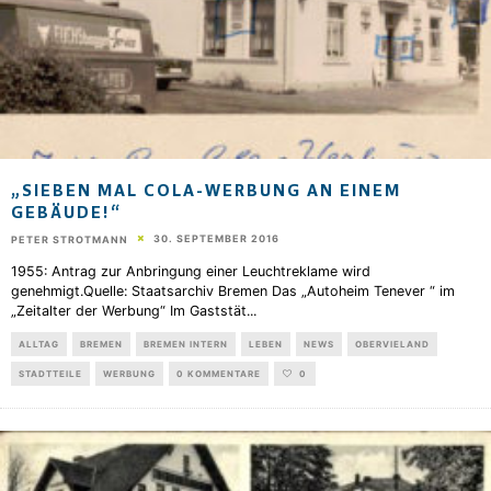
„SIEBEN MAL COLA-WERBUNG AN EINEM
GEBÄUDE!“
30. SEPTEMBER 2016
PETER STROTMANN
1955: Antrag zur Anbringung einer Leuchtreklame wird
genehmigt.Quelle: Staatsarchiv Bremen Das „Autoheim Tenever “ im
„Zeitalter der Werbung“ Im Gaststät
...
ALLTAG
BREMEN
BREMEN INTERN
LEBEN
NEWS
OBERVIELAND
STADTTEILE
WERBUNG
0 KOMMENTARE
0