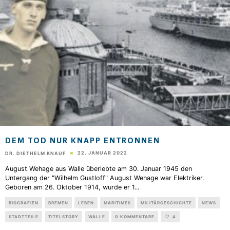
DEM TOD NUR KNAPP ENTRONNEN
22. JANUAR 2022
DR. DIETHELM KNAUF
August Wehage aus Walle überlebte am 30. Januar 1945 den
Untergang der "Wilhelm Gustloff" August Wehage war Elektriker.
Geboren am 26. Oktober 1914, wurde er 1
...
BIOGRAFIEN
BREMEN
LEBEN
MARITIMES
MILITÄRGESCHICHTE
NEWS
STADTTEILE
TITELSTORY
WALLE
0 KOMMENTARE
4