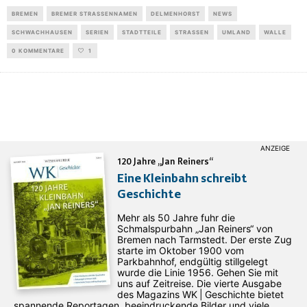
BREMEN
BREMER STRASSENNAMEN
DELMENHORST
NEWS
SCHWACHHAUSEN
SERIEN
STADTTEILE
STRASSEN
UMLAND
WALLE
0 KOMMENTARE
1
120 Jahre „Jan Reiners“
Eine Kleinbahn schreibt
Geschichte
Mehr als 50 Jahre fuhr die
Schmalspurbahn „Jan ­Reiners“ von
Bremen nach Tarmstedt. Der erste Zug
starte im Oktober 1900 vom
Parkbahnhof, endgültig stillgelegt
wurde die Linie 1956. Gehen Sie mit
uns auf Zeitreise. Die vierte Ausgabe
des ­Magazins WK | Geschichte bietet
spannende Reportagen, beeindruckende Bilder und viele