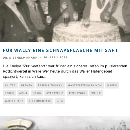
FÜR WALLY EINE SCHNAPSFLASCHE MIT SAFT
16. APRIL 2022
DR. DIETHELM KNAUF
Die Kneipe "Zur Seefahrt" war früher ein sicherer Hafen im pulsierenden
Rotlichtviertel in Walle Wer heute durch das Waller Hafengebiet
spaziert, kann sich kau
...
ALLTAG
BREMEN
ESSEN & TRINKEN
GASTSTÄTTEN-LEXIKON
HÄFEN
LEBEN
MEHR
NEWS
STADTTEILE
TITELSTORY
WALLE
WIRTSCHAFT
0 KOMMENTARE
5