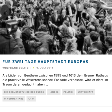
FÜR ZWEI TAGE HAUPTSTADT EUROPAS
6. JULI 2018
WOLFGANG OELRICH
Als Lüder von Bentheim zwischen 1595 und 1613 dem Bremer Rathaus
die prachtvolle Weserrenaissance-Fassade verpasste, wird er nicht im
Traum daran gedacht haben,
...
DIE GEBURTSSTUNDE DES EUROS
HANDEL
POLITIK
WIRTSCHAFT
0 KOMMENTARE
0