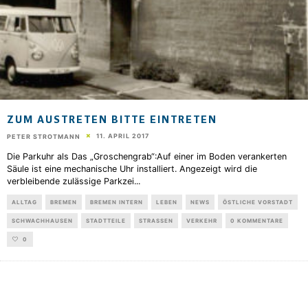
ZUM AUSTRETEN BITTE EINTRETEN
11. APRIL 2017
PETER STROTMANN
Die Parkuhr als Das „Groschengrab“:Auf einer im Boden verankerten
Säule ist eine mechanische Uhr installiert. Angezeigt wird die
verbleibende zulässige Parkzei
...
ALLTAG
BREMEN
BREMEN INTERN
LEBEN
NEWS
ÖSTLICHE VORSTADT
SCHWACHHAUSEN
STADTTEILE
STRASSEN
VERKEHR
0 KOMMENTARE
0