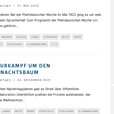
21. MAI 2022
HETHEY
Jahren: Bei der Plattdeutschen Woche im Mai 1922 ging es um weit
 den Spracherhalt Zum Programm der Plattdeutschen Woche vor
en gehörte
...
BREMEN
KULTUR
LEBEN
LITERATUR
MITTE
NEWS
LE
TITELSTORY
0 KOMMENTARE
0
TURKAMPF UM DEN
HNACHTSBAUM
24. DEZEMBER 2021
HETHEY
ühen Nachkriegsjahren gab es Streit über öffentliche
ekoration Unerbittlich prallten die Fronten aufeinander, der
che Weihnachtsb
...
LEBEN
MITTE
NEWS
STADTTEILE
TITELSTORY
0 KOMMENTARE