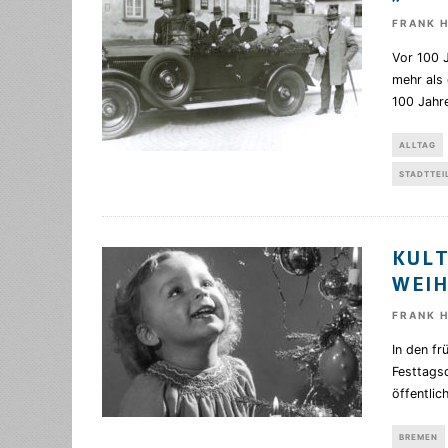
FRANK 
Vor 100 
mehr als
100 Jahr
ALLTAG
STADTTEI
KUL
WEI
FRANK 
In den fr
Festtagsd
öffentli
BREMEN