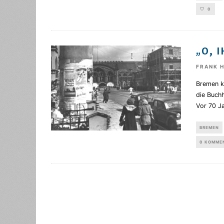
0
„O, 
FRANK 
Bremen ka
die Buch
Vor 70 J
BREMEN
0 KOMME