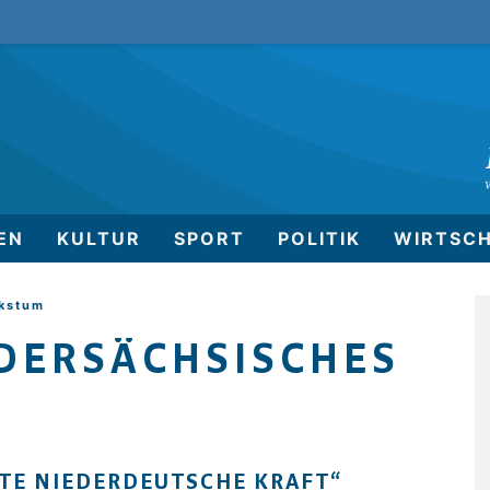
EN
KULTUR
SPORT
POLITIK
WIRTSC
lkstum
EDERSÄCHSISCHES
TE NIEDERDEUTSCHE KRAFT“