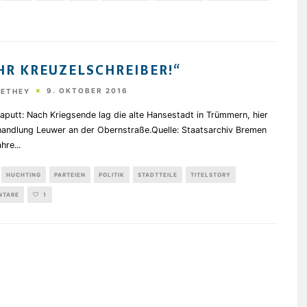
IHR KREUZELSCHREIBER!“
9. OKTOBER 2016
HETHEY
putt: Nach Kriegsende lag die alte Hansestadt in Trümmern, hier
handlung Leuwer an der Obernstraße.Quelle: Staatsarchiv Bremen
ahre
...
HUCHTING
PARTEIEN
POLITIK
STADTTEILE
TITELSTORY
NTARE
1