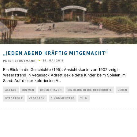
„JEDEN ABEND KRÄFTIG MITGEMACHT“
19. MAI 2018
PETER STROTMANN
Ein Blick in die Geschichte (195): Ansichtskarte von 1902 zeigt
Weserstrand in Vegesack Adrett gekleidete Kinder beim Spielen im
Sand: Auf dieser kolorierten A
...
ALLTAG
BREMEN
BREMERHAVEN
EIN BLICK IN DIE GESCHICHTE
LEBEN
STADTTEILE
VEGESACK
0 KOMMENTARE
0