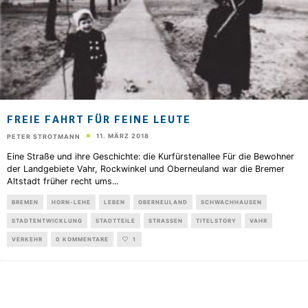
FREIE FAHRT FÜR FEINE LEUTE
11. MÄRZ 2018
PETER STROTMANN
Eine Straße und ihre Geschichte: die Kurfürstenallee Für die Bewohner
der Landgebiete Vahr, Rockwinkel und Oberneuland war die Bremer
Altstadt früher recht ums
...
BREMEN
HORN-LEHE
LEBEN
OBERNEULAND
SCHWACHHAUSEN
STADTENTWICKLUNG
STADTTEILE
STRASSEN
TITELSTORY
VAHR
VERKEHR
0 KOMMENTARE
1