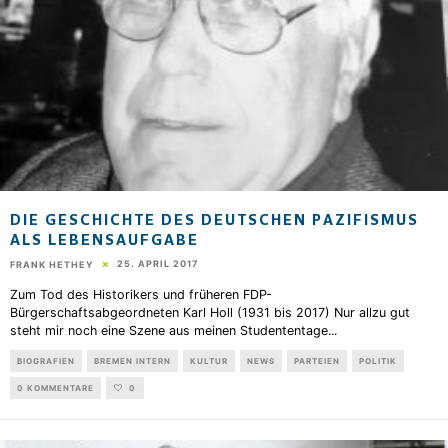
DIE GESCHICHTE DES DEUTSCHEN PAZIFISMUS
ALS LEBENSAUFGABE
25. APRIL 2017
FRANK HETHEY
Zum Tod des Historikers und früheren FDP-
Bürgerschaftsabgeordneten Karl Holl (1931 bis 2017) Nur allzu gut
steht mir noch eine Szene aus meinen Studententage
...
BIOGRAFIEN
BREMEN INTERN
KULTUR
NEWS
PARTEIEN
POLITIK
0 KOMMENTARE
0