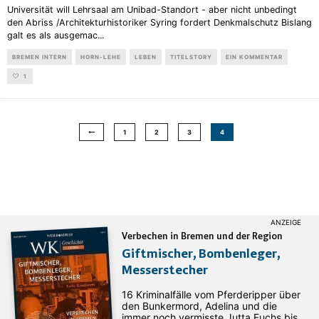
Universität will Lehrsaal am Unibad-Standort - aber nicht unbedingt
den Abriss /Architekturhistoriker Syring fordert Denkmalschutz Bislang
galt es als ausgemac
...
BREMEN INTERN
HORN-LEHE
LEBEN
TITELSTORY
EIN KOMMENTAR
1
1
2
3
4
Verbechen in Bremen und der Region
Giftmischer, Bombenleger,
Messerstecher
16 Kriminalfälle vom Pferderipper über
den Bunkermord, Adelina und die
immer noch vermisste Jutta Fuchs bis