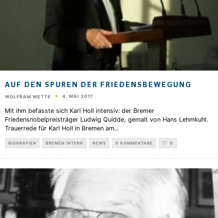
AUF DEN SPUREN DER FRIEDENSBEWEGUNG
4. MAI 2017
WOLFRAM WETTE
Mit ihm befasste sich Karl Holl intensiv: der Bremer
Friedensnobelpreisträger Ludwig Quidde, gemalt von Hans Lehmkuhl.
Trauerrede für Karl Holl in Bremen am
...
BIOGRAFIEN
BREMEN INTERN
NEWS
0 KOMMENTARE
0