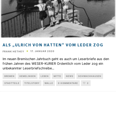
ALS „ULRICH VON HATTEN“ VOM LEDER ZOG
17. JANUAR 2020
FRANK HETHEY
Im neuen Bremischen Jahrbuch geht es auch um Leserbriefe aus den
frühen Jahren des WESER-KURIER Ordentlich vom Leder zog ein
unbekannter Leserbriefschreibe
...
BREMEN
HEMELINGEN
LEBEN
MITTE
NEWS
SCHWACHHAUSEN
STADTTEILE
TITELSTORY
WALLE
0 KOMMENTARE
2