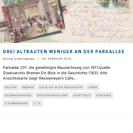
DREI ALTBAUTEN WENIGER AN DER PARKALLEE
24. FEBRUAR 2018
PETER STROTMANN
Parkallee 201: die genehmigte Bauzeichnung von 1911.Quelle:
Staatsarchiv Bremen Ein Blick in die Geschichte (183): Alte
Ansichtskarte zeigt Rieckemeyer’s Cafe
...
BAUTEN
BREMEN
EIN BLICK IN DIE GESCHICHTE
LEBEN
SCHWACHHAUSEN
STADTENTWICKLUNG
STADTTEILE
STRASSEN
0 KOMMENTARE
0