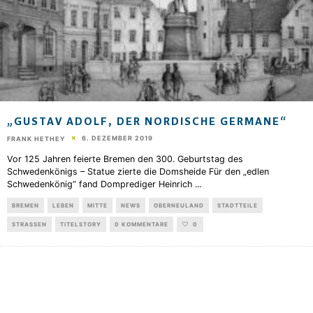
„GUSTAV ADOLF, DER NORDISCHE GERMANE“
6. DEZEMBER 2019
FRANK HETHEY
Vor 125 Jahren feierte Bremen den 300. Geburtstag des
Schwedenkönigs – Statue zierte die Domsheide Für den „edlen
Schwedenkönig“ fand Domprediger Heinrich
...
BREMEN
LEBEN
MITTE
NEWS
OBERNEULAND
STADTTEILE
STRASSEN
TITELSTORY
0 KOMMENTARE
0