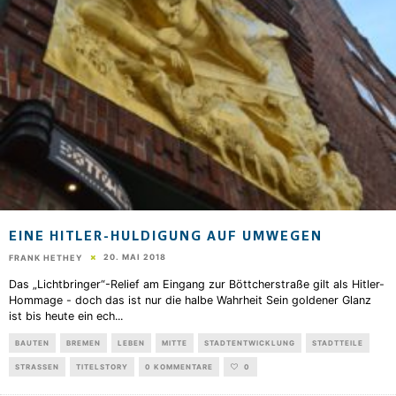
EINE HITLER-HULDIGUNG AUF UMWEGEN
20. MAI 2018
FRANK HETHEY
Das „Lichtbringer“-Relief am Eingang zur Böttcherstraße gilt als Hitler-
Hommage - doch das ist nur die halbe Wahrheit Sein goldener Glanz
ist bis heute ein ech
...
BAUTEN
BREMEN
LEBEN
MITTE
STADTENTWICKLUNG
STADTTEILE
STRASSEN
TITELSTORY
0 KOMMENTARE
0