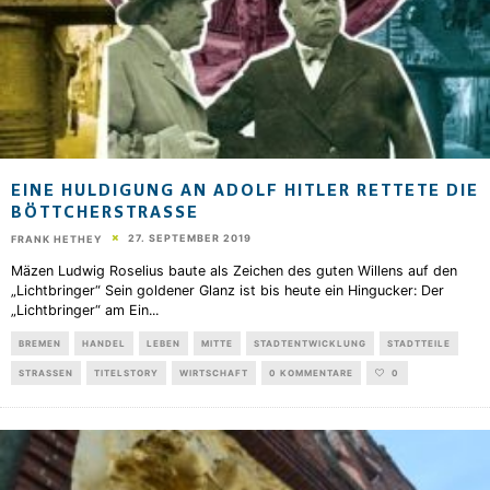
EINE HULDIGUNG AN ADOLF HITLER RETTETE DIE
BÖTTCHERSTRASSE
27. SEPTEMBER 2019
FRANK HETHEY
Mäzen Ludwig Roselius baute als Zeichen des guten Willens auf den
„Lichtbringer“ Sein goldener Glanz ist bis heute ein Hingucker: Der
„Lichtbringer“ am Ein
...
BREMEN
HANDEL
LEBEN
MITTE
STADTENTWICKLUNG
STADTTEILE
STRASSEN
TITELSTORY
WIRTSCHAFT
0 KOMMENTARE
0