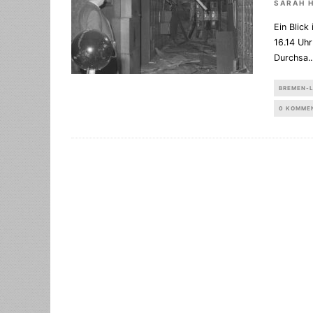
SARAH 
Ein Blick
16.14 Uh
Durchsa
..
BREMEN-
0 KOMME