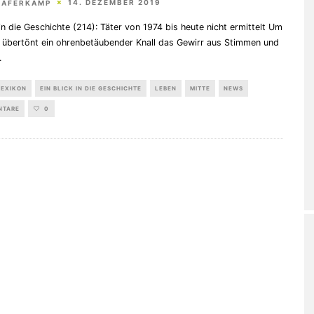
14. DEZEMBER 2019
HAFERKAMP
 in die Geschichte (214): Täter von 1974 bis heute nicht ermittelt Um
r übertönt ein ohrenbetäubender Knall das Gewirr aus Stimmen und
.
LEXIKON
EIN BLICK IN DIE GESCHICHTE
LEBEN
MITTE
NEWS
NTARE
0