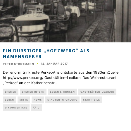
EIN DURSTIGER „HOFZWERG“ ALS
NAMENSGEBER
12. JANUAR 2017
PETER STROTMANN
Der enorm trinkfeste PerkeoAnsichtskarte aus den 1930ernQuelle:
http://www.perkeo.org/ Gaststätten-Lexikon: Das Weinrestaurant
„Perkeo“ an der Katharinenstr
...
BREMEN
BREMEN INTERN
ESSEN & TRINKEN
GASTSTÄTTEN-LEXIKON
LEBEN
MITTE
NEWS
STADTENTWICKLUNG
STADTTEILE
0 KOMMENTARE
0