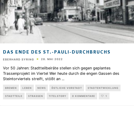
DAS ENDE DES ST.-PAULI-DURCHBRUCHS
28. MAI 2022
EBERHARD SYRING
Vor 50 Jahren: Stadtteilbeiräte stellen sich gegen geplantes
Trassenprojekt im Viertel Wer heute durch die engen Gassen des
Steintorviertels streift, stößt an
...
BREMEN
LEBEN
NEWS
ÖSTLICHE VORSTADT
STADTENTWICKLUNG
STADTTEILE
STRASSEN
TITELSTORY
0 KOMMENTARE
1