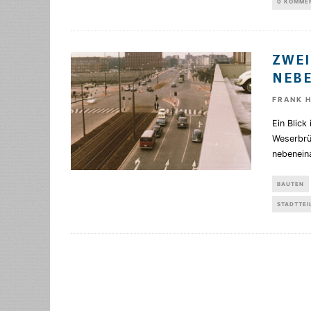
0 KOMME
ZWEI
NEB
FRANK 
Ein Blick
Weserbrü
nebenein
BAUTEN
STADTTEI