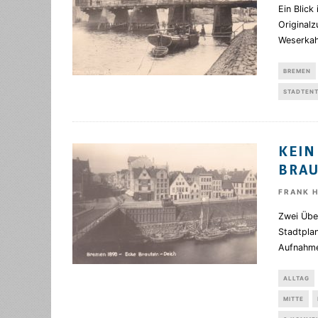
Ein Blick
Originalz
Weserkah
BREMEN
STADTEN
KEIN
BRA
FRANK 
Zwei Über
Stadtplan
Aufnahm
ALLTAG
MITTE