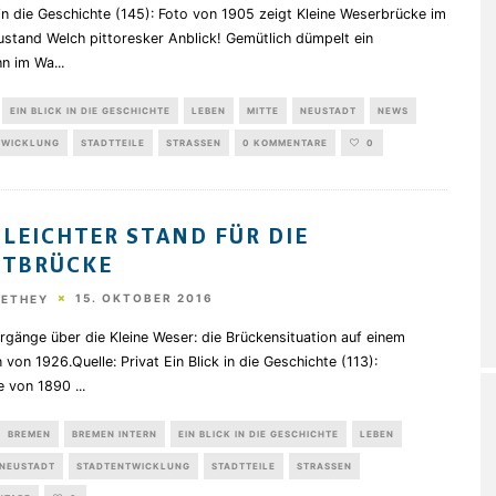
 in die Geschichte (145): Foto von 1905 zeigt Kleine Weserbrücke im
ustand Welch pittoresker Anblick! Gemütlich dümpelt ein
n im Wa
...
EIN BLICK IN DIE GESCHICHTE
LEBEN
MITTE
NEUSTADT
NEWS
TWICKLUNG
STADTTEILE
STRASSEN
0 KOMMENTARE
0
 LEICHTER STAND FÜR DIE
UTBRÜCKE
15. OKTOBER 2016
HETHEY
gänge über die Kleine Weser: die Brückensituation auf einem
 von 1926.Quelle: Privat Ein Blick in die Geschichte (113):
e von 1890
...
BREMEN
BREMEN INTERN
EIN BLICK IN DIE GESCHICHTE
LEBEN
NEUSTADT
STADTENTWICKLUNG
STADTTEILE
STRASSEN