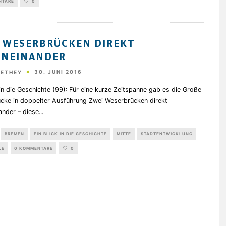
NTARE
0
 WESERBRÜCKEN DIREKT
ENEINANDER
30. JUNI 2016
HETHEY
 in die Geschichte (99): Für eine kurze Zeitspanne gab es die Große
cke in doppelter Ausführung Zwei Weserbrücken direkt
ander – diese
...
BREMEN
EIN BLICK IN DIE GESCHICHTE
MITTE
STADTENTWICKLUNG
LE
0 KOMMENTARE
0