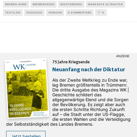
BREMEN-NORD
BREMERHAVEN
GEESTEMÜNDE
MARKANTE ALTBAUTEN
TEXTILIEN
VEGESACK
VERKEHR
0 KOMMENTARE
0
75 Jahre Kriegsende
Neuanfang nach der Diktatur
Als der Zweite Weltkrieg zu Ende war,
lag Bremen größtenteils in Trümmern:
Die dritte Ausgabe des ­Magazins WK |
Geschichte schildert das
allgegenwärtige Elend und die Sorgen
der Bevölkerung. Es zeigt aber auch
die ersten Schritte Richtung Zukunft
auf – die Stadt unter der US-Flagge,
die ersten Wahlen und die Verteidigung
der Selbstständigkeit des Landes Bremens.
Jetzt bestellen