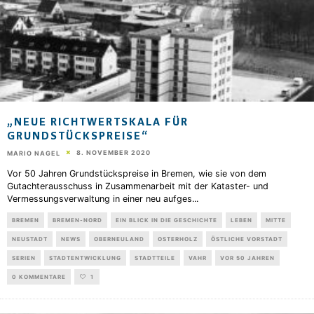
„NEUE RICHTWERTSKALA FÜR
GRUNDSTÜCKSPREISE“
8. NOVEMBER 2020
MARIO NAGEL
Vor 50 Jahren Grundstückspreise in Bremen, wie sie von dem
Gutachterausschuss in Zusammenarbeit mit der Kataster- und
Vermessungsverwaltung in einer neu aufges
...
BREMEN
BREMEN-NORD
EIN BLICK IN DIE GESCHICHTE
LEBEN
MITTE
NEUSTADT
NEWS
OBERNEULAND
OSTERHOLZ
ÖSTLICHE VORSTADT
SERIEN
STADTENTWICKLUNG
STADTTEILE
VAHR
VOR 50 JAHREN
0 KOMMENTARE
1