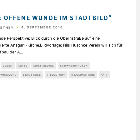
E OFFENE WUNDE IM STADTBILD“
4. SEPTEMBER 2016
HETHEY
de Perspektive: Blick durch die Obernstraße auf eine
ierte Ansgarii-Kirche.Bildvorlage: Nils Huschke Verein will sich für
fbau der A
...
LEBEN
MITTE
MULTIMEDIAL
SCHWACHHAUSEN
TWICKLUNG
STADTTEILE
TITELSTORY
8 KOMMENTARE
1