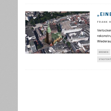
„EIN
FRANK 
Verlocken
rekonstru
Wiederau
BREMEN
STADTEN