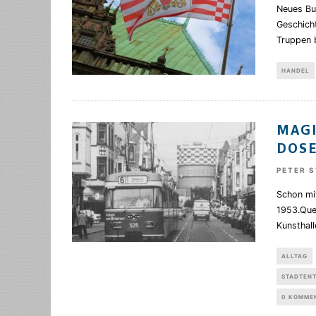
Neues Bu
Geschich
Truppen 
HANDEL
MAGI
DOS
PETER 
Schon mi
1953.Quel
Kunsthall
ALLTAG
STADTEN
0 KOMME