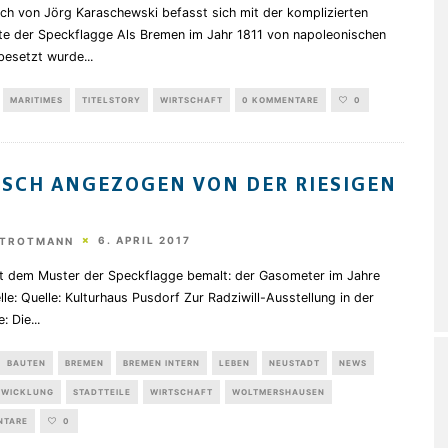
ch von Jörg Karaschewski befasst sich mit der komplizierten
te der Speckflagge Als Bremen im Jahr 1811 von napoleonischen
besetzt wurde
...
MARITIMES
TITELSTORY
WIRTSCHAFT
0 KOMMENTARE
0
SCH ANGEZOGEN VON DER RIESIGEN
E
6. APRIL 2017
STROTMANN
t dem Muster der Speckflagge bemalt: der Gasometer im Jahre
le: Quelle: Kulturhaus Pusdorf Zur Radziwill-Ausstellung in der
e: Die
...
BAUTEN
BREMEN
BREMEN INTERN
LEBEN
NEUSTADT
NEWS
TWICKLUNG
STADTTEILE
WIRTSCHAFT
WOLTMERSHAUSEN
NTARE
0