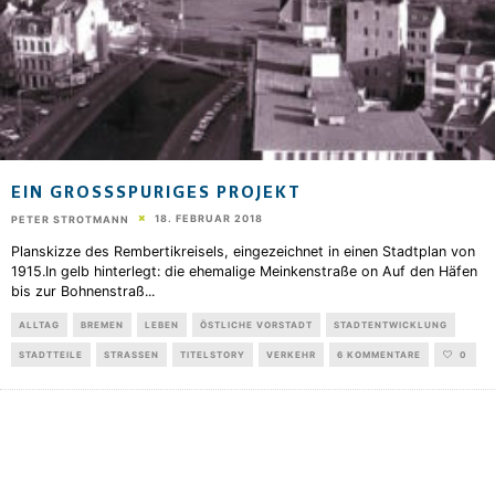
EIN GROSSSPURIGES PROJEKT
18. FEBRUAR 2018
PETER STROTMANN
Planskizze des Rembertikreisels, eingezeichnet in einen Stadtplan von
1915.In gelb hinterlegt: die ehemalige Meinkenstraße on Auf den Häfen
bis zur Bohnenstraß
...
ALLTAG
BREMEN
LEBEN
ÖSTLICHE VORSTADT
STADTENTWICKLUNG
STADTTEILE
STRASSEN
TITELSTORY
VERKEHR
6 KOMMENTARE
0