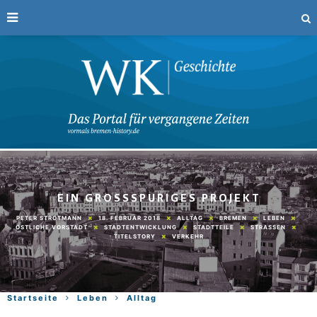
EIN GROSSSPURIGES PROJEKT
18. FEBRUAR 2018
ALLTAG
BREMEN
LEBEN
PETER STROTMANN
ÖSTLICHE VORSTADT
STADTENTWICKLUNG
STADTTEILE
STRASSEN
TITELSTORY
VERKEHR
Startseite
Leben
Alltag