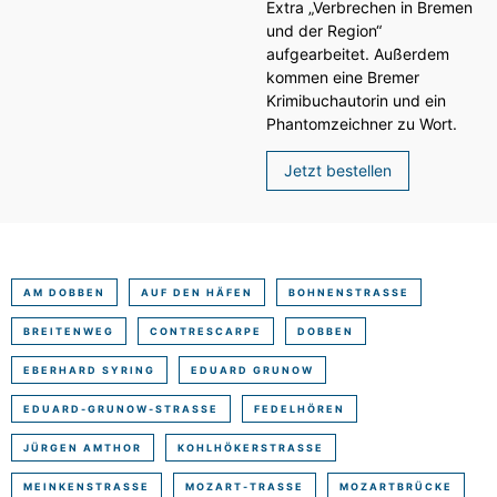
Extra „Verbrechen in Bremen
und der Region“
aufgearbeitet. Außerdem
kommen eine Bremer
Krimibuchautorin und ein
Phantomzeichner zu Wort.
Jetzt bestellen
AM DOBBEN
AUF DEN HÄFEN
BOHNENSTRASSE
BREITENWEG
CONTRESCARPE
DOBBEN
EBERHARD SYRING
EDUARD GRUNOW
EDUARD-GRUNOW-STRASSE
FEDELHÖREN
JÜRGEN AMTHOR
KOHLHÖKERSTRASSE
MEINKENSTRASSE
MOZART-TRASSE
MOZARTBRÜCKE