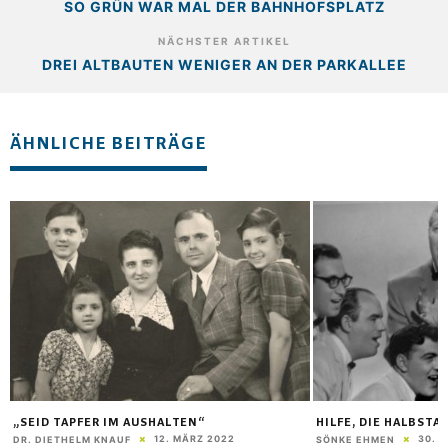
SO GRÜN WAR MAL DER BAHNHOFSPLATZ
NÄCHSTER ARTIKEL
DREI ALTBAUTEN WENIGER AN DER PARKALLEE
ÄHNLICHE BEITRÄGE
„SEID TAPFER IM AUSHALTEN“
HILFE, DIE HALBST
12. MÄRZ 2022
30. 
DR. DIETHELM KNAUF
SÖNKE EHMEN