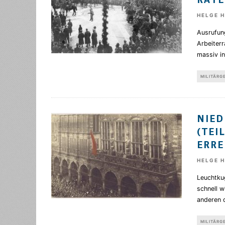
RÄTE
HELGE 
Ausrufun
Arbeiterr
massiv i
MILITÄRG
NIED
(TEI
ERRE
HELGE 
Leuchtkug
schnell w
anderen d
MILITÄRG