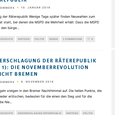
REPUBLIK
10. JANUAR 2019
HOMMERS
g der Räterepublik Wenige Tage später finden Neuwahlen zum
at statt, bei denen die MSPD die Mehrheit erhält. Dass die MSPD
n den bürge
...
ESCHICHTE
PARTEIEN
POLITIK
SERIEN
2 KOMMENTARE
0
ERSCHLAGUNG DER RÄTEREPUBLIK
L 1): DIE NOVEMBERREVOLUTION
ICHT BREMEN
6. NOVEMBER 2018
HOMMERS
eln steigen in den Bremer Nachthimmel auf. Die hellen Punkte, die
ieder erlöschen, bedeuten für die einen den Sieg und für die
ie Nie
...
ESCHICHTE
NIEDERSCHLAGUNG RÄTEREPUBLIK
PARTEIEN
POLITIK