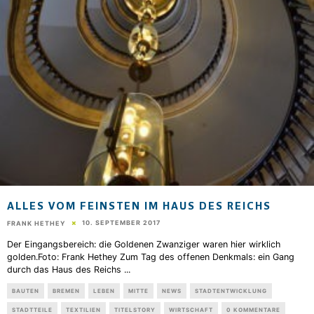
ALLES VOM FEINSTEN IM HAUS DES REICHS
10. SEPTEMBER 2017
FRANK HETHEY
Der Eingangsbereich: die Goldenen Zwanziger waren hier wirklich
golden.Foto: Frank Hethey Zum Tag des offenen Denkmals: ein Gang
durch das Haus des Reichs
...
BAUTEN
BREMEN
LEBEN
MITTE
NEWS
STADTENTWICKLUNG
STADTTEILE
TEXTILIEN
TITELSTORY
WIRTSCHAFT
0 KOMMENTARE