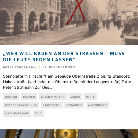
„WER WILL BAUEN AN DER STRASSEN – MUSS DI
E LEUTE REDEN LASSEN“
12. DEZEMBER 2017
PETER STROTMANN
Steinplatte mit Inschrift am Gebäude Obernstraße 2 bis 12,Standort:
Hakenstraße (verbindet die Obernstraße mit der Langenstraße).Foto:
Peter Strotmann Zur Ges
...
BAUTEN
BREMEN
BREMEN INTERN
LEBEN
MITTE
STADTENTWICKLUNG
STADTTEILE
STRASSEN
WIRTSCHAFT
0 KOMMENTARE
0