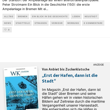
Der Standort der Ampelanlage auf einem altenStraßenplan.Quelle:
Peter Strotmann Ein Blick in die Geschichte (150): die erste
Ampelanlage in Bremen Mit ei
...
ALLTAG
BREMEN
EIN BLICK IN DIE GESCHICHTE
LEBEN
NEUSTADT
NEWS
STADTTEILE
STRASSEN
VERKEHR
WERBUNG
0 KOMMENTARE
0
Von Anbiet bis Zuckerklatsche
„Erst der Hafen, dann ist die
Stadt“
Im Magazin „Erst der Hafen, dann ist
die Stadt“ über Bremen und seine
Häfen gehen wir in vielen historischen
Bildern auf Zeitreise durch die maritime
Vergangenheit unserer Hansestadt.
Wie entwickelten sich die Häfen in