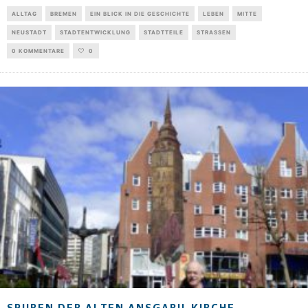
ALLTAG
BREMEN
EIN BLICK IN DIE GESCHICHTE
LEBEN
MITTE
NEUSTADT
STADTENTWICKLUNG
STADTTEILE
STRASSEN
0 KOMMENTARE
0