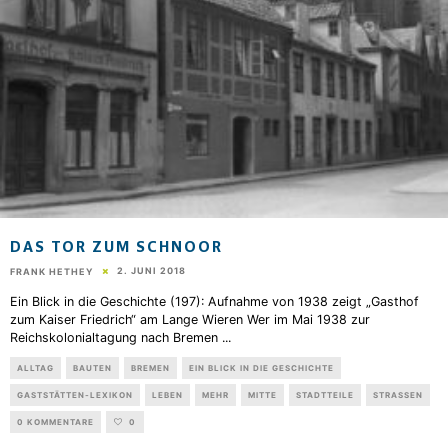
DAS TOR ZUM SCHNOOR
2. JUNI 2018
FRANK HETHEY
Ein Blick in die Geschichte (197): Aufnahme von 1938 zeigt „Gasthof
zum Kaiser Friedrich“ am Lange Wieren Wer im Mai 1938 zur
Reichskolonialtagung nach Bremen
...
ALLTAG
BAUTEN
BREMEN
EIN BLICK IN DIE GESCHICHTE
GASTSTÄTTEN-LEXIKON
LEBEN
MEHR
MITTE
STADTTEILE
STRASSEN
0 KOMMENTARE
0