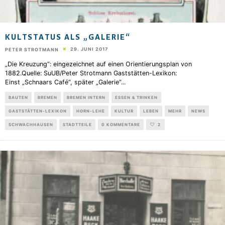
KULTSTATUS ALS „GALERIE“
29. JUNI 2017
PETER STROTMANN
„Die Kreuzung“: eingezeichnet auf einen Orientierungsplan von
1882.Quelle: SuUB/Peter Strotmann Gaststätten-Lexikon:
Einst „Schnaars Café“, später „Galerie“
...
BAUTEN
BREMEN
BREMEN INTERN
ESSEN & TRINKEN
GASTSTÄTTEN-LEXIKON
HORN-LEHE
KULTUR
LEBEN
MEHR
NEWS
SCHWACHHAUSEN
STADTTEILE
0 KOMMENTARE
2