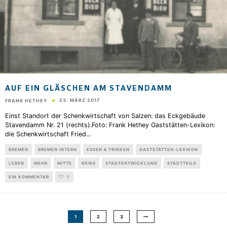
AUF EIN GLÄSCHEN AM STAVENDAMM
23. MÄRZ 2017
FRANK HETHEY
Einst Standort der Schenkwirtschaft von Salzen: das Eckgebäude
Stavendamm Nr. 21 (rechts).Foto: Frank Hethey Gaststätten-Lexikon:
die Schenkwirtschaft Fried
...
BREMEN
BREMEN INTERN
ESSEN & TRINKEN
GASTSTÄTTEN-LEXIKON
LEBEN
MEHR
MITTE
NEWS
STADTENTWICKLUNG
STADTTEILE
EIN KOMMENTAR
1
1
2
3