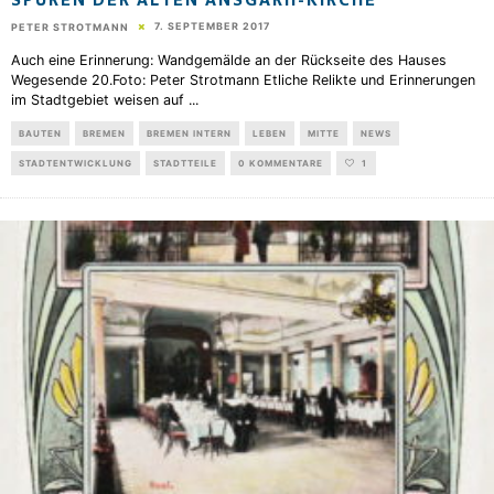
SPUREN DER ALTEN ANSGARII-KIRCHE
7. SEPTEMBER 2017
PETER STROTMANN
Auch eine Erinnerung: Wandgemälde an der Rückseite des Hauses
Wegesende 20.Foto: Peter Strotmann Etliche Relikte und Erinnerungen
im Stadtgebiet weisen auf
...
BAUTEN
BREMEN
BREMEN INTERN
LEBEN
MITTE
NEWS
STADTENTWICKLUNG
STADTTEILE
0 KOMMENTARE
1