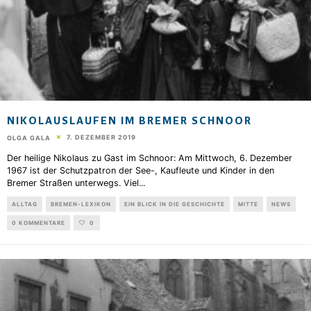
NIKOLAUSLAUFEN IM BREMER SCHNOOR
7. DEZEMBER 2019
OLGA GALA
Der heilige Nikolaus zu Gast im Schnoor: Am Mittwoch, 6. Dezember
1967 ist der Schutzpatron der See-, Kaufleute und Kinder in den
Bremer Straßen unterwegs. Viel
...
ALLTAG
BREMEN-LEXIKON
EIN BLICK IN DIE GESCHICHTE
MITTE
NEWS
0 KOMMENTARE
0