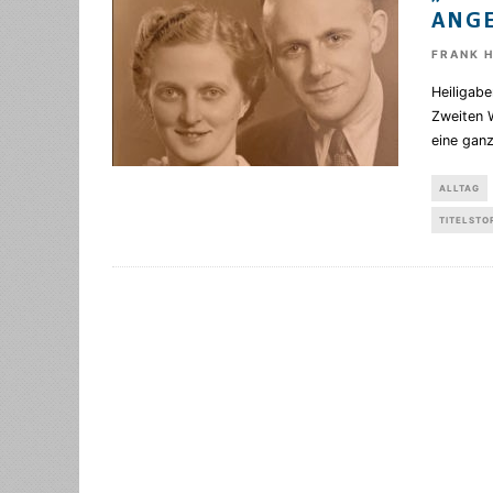
ANG
FRANK 
Heiligab
Zweiten 
eine gan
ALLTAG
TITELSTO