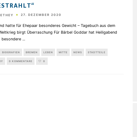
ESTRAHLT“
27. DEZEMBER 2020
HETHEY
end hatte für Ehepaar besonderes Gewicht – Tagebuch aus dem
Weltkrieg birgt Überraschung Für Bärbel Goddar hat Heiligabend
z besondere
...
BIOGRAFIEN
BREMEN
LEBEN
MITTE
NEWS
STADTTEILE
RY
0 KOMMENTARE
0