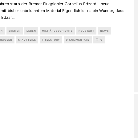
ahren starb der Bremer Flugpionier Cornelius Edzard – neue
 mit bisher unbekanntem Material Eigentlich ist es ein Wunder, dass
s Edzar
...
EN
BREMEN
LEBEN
MILITÄRGESCHICHTE
NEUSTADT
NEWS
HAUSEN
STADTTEILE
TITELSTORY
0 KOMMENTARE
0