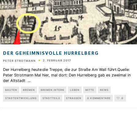
DER GEHEIMNISVOLLE HURRELBERG
2. FEBRUAR 2017
PETER STROTMANN
Der Hurrelberg heute:die Treppe, die zur Straße Am Wall führt.Quelle:
Peter Strotmann Mal hier, mal dort: Den Hurrelberg gab es zweimal in
der Altstadt
...
BAUTEN
BREMEN
BREMEN INTERN
LEBEN
MITTE
NEWS
STADTENTWICKLUNG
STADTTEILE
STRASSEN
0 KOMMENTARE
0