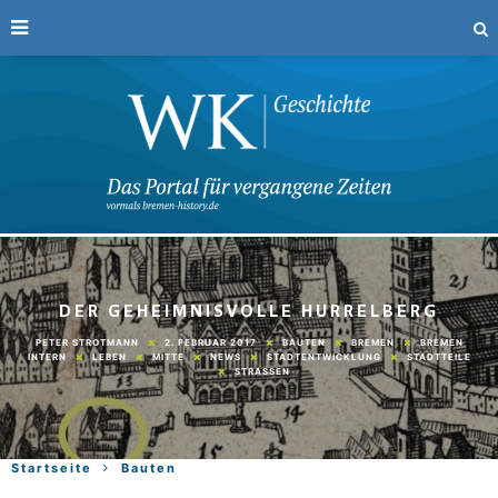
DER GEHEIMNISVOLLE HURRELBERG
2. FEBRUAR 2017
BAUTEN
BREMEN
BREMEN
PETER STROTMANN
INTERN
LEBEN
MITTE
NEWS
STADTENTWICKLUNG
STADTTEILE
STRASSEN
Startseite
Bauten