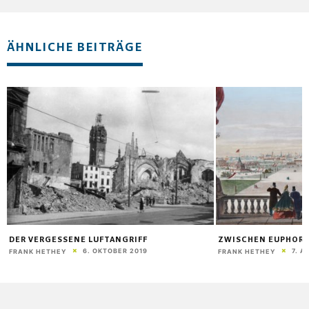
ÄHNLICHE BEITRÄGE
DER VERGESSENE LUFTANGRIFF
ZWISCHEN EUPHORI
6. OKTOBER 2019
7. A
FRANK HETHEY
FRANK HETHEY