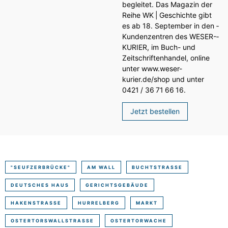
begleitet. Das Magazin der
Reihe WK | Geschichte gibt
es ab 18. September in den ­
Kundenzentren des WESER-­
KURIER, im Buch- und
Zeitschriftenhandel, online
unter www.weser-
kurier.de/shop und unter
0421 / 36 71 66 16.
Jetzt bestellen
"SEUFZERBRÜCKE"
AM WALL
BUCHTSTRASSE
DEUTSCHES HAUS
GERICHTSGEBÄUDE
HAKENSTRASSE
HURRELBERG
MARKT
OSTERTORSWALLSTRASSE
OSTERTORWACHE