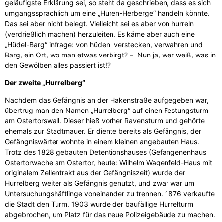
geläufigste Erklärung sei, so steht da geschrieben, dass es sich
umgangssprachlich um eine „Huren-Herberge“ handeln könnte.
Das sei aber nicht belegt. Vielleicht sei es aber von hurreln
(verdrießlich machen) herzuleiten. Es käme aber auch eine
„Hüdel-Barg“ infrage: von hüden, verstecken, verwahren und
Barg, ein Ort, wo man etwas verbirgt? – Nun ja, wer weiß, was in
den Gewölben alles passiert ist!?
Der zweite „Hurrelberg“
Nachdem das Gefängnis an der Hakenstraße aufgegeben war,
übertrug man den Namen „Hurrelberg“ auf einen Festungsturm
am Ostertorswall. Dieser hieß vorher Ravensturm und gehörte
ehemals zur Stadtmauer. Er diente bereits als Gefängnis, der
Gefängniswärter wohnte in einem kleinen angebauten Haus.
Trotz des 1828 gebauten Detentionshauses (Gefangenenhaus
Ostertorwache am Ostertor, heute: Wilhelm Wagenfeld-Haus mit
originalem Zellentrakt aus der Gefängniszeit) wurde der
Hurrelberg weiter als Gefängnis genutzt, und zwar war um
Untersuchungshäftlinge voneinander zu trennen. 1876 verkaufte
die Stadt den Turm. 1903 wurde der baufällige Hurrelturm
abgebrochen, um Platz für das neue Polizeigebäude zu machen.