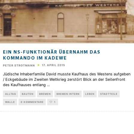
EIN NS-FUNKTIONÄR ÜBERNAHM DAS
KOMMANDO IM KADEWE
17. APRIL 2015
PETER STROTMANN
Jüdische Inhaberfamilie David musste Kaufhaus des Westens aufgeben
/ Eckgebäude im Zweiten Weltkrieg zerstört Blick an der Seitenfront
des Kaufhauses entlang
...
ALLTAG
BAUTEN
BREMEN
BREMEN INTERN
LEBEN
STADTTEILE
WALLE
0 KOMMENTARE
1