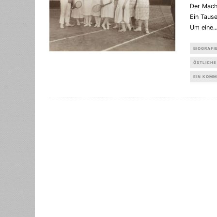
Der Mache
Ein Taus
Um eine
..
BIOGRAFI
ÖSTLICHE
EIN KOM