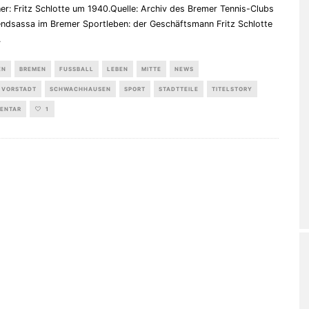
r: Fritz Schlotte um 1940.Quelle: Archiv des Bremer Tennis-Clubs
endsassa im Bremer Sportleben: der Geschäftsmann Fritz Schlotte
.
EN
BREMEN
FUSSBALL
LEBEN
MITTE
NEWS
 VORSTADT
SCHWACHHAUSEN
SPORT
STADTTEILE
TITELSTORY
MENTAR
1