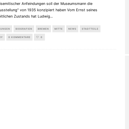
tisemitischer Anfeindungen soll der Museumsmann die
usstellung" von 1935 konzipiert haben Vom Ernst seines
itlichen Zustands hat Ludwig
...
LUNGEN
BIOGRAFIEN
BREMEN
MITTE
NEWS
STADTTEILE
RY
0 KOMMENTARE
0