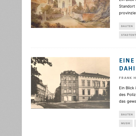
Standort 
provinziel
BAUTEN
STADTEN
EINE
DAHI
FRANK 
Ein Blick
des Poli
das gewa
BAUTEN
MUSIK