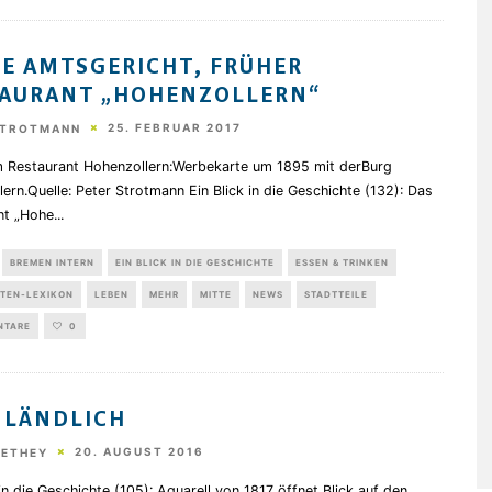
E AMTSGERICHT, FRÜHER
AURANT „HOHENZOLLERN“
25. FEBRUAR 2017
STROTMANN
 Restaurant Hohenzollern:Werbekarte um 1895 mit derBurg
ern.Quelle: Peter Strotmann Ein Blick in die Geschichte (132): Das
nt „Hohe
...
BREMEN INTERN
EIN BLICK IN DIE GESCHICHTE
ESSEN & TRINKEN
TEN-LEXIKON
LEBEN
MEHR
MITTE
NEWS
STADTTEILE
NTARE
0
 LÄNDLICH
20. AUGUST 2016
HETHEY
 in die Geschichte (105): Aquarell von 1817 öffnet Blick auf den