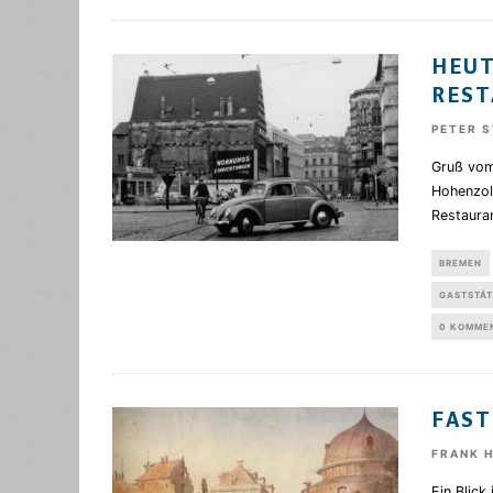
HEUT
REST
PETER 
Gruß vom
Hohenzoll
Restaura
BREMEN
GASTSTÄT
0 KOMME
FAST
FRANK 
Ein Blick