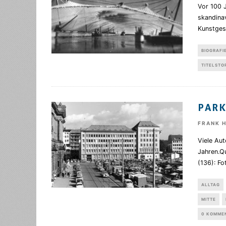
Vor 100 
skandinav
Kunstgesc
BIOGRAFI
TITELSTO
PARK
FRANK 
Viele Au
Jahren.Qu
(136): Fo
ALLTAG
MITTE
0 KOMME