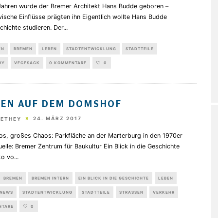
Jahren wurde der Bremer Architekt Hans Budde geboren –
ische Einflüsse prägten ihn Eigentlich wollte Hans Budde
hichte studieren. Der
...
EN
BREMEN
LEBEN
STADTENTWICKLUNG
STADTTEILE
RY
VEGESACK
0 KOMMENTARE
0
EN AUF DEM DOMSHOF
24. MÄRZ 2017
HETHEY
tos, großes Chaos: Parkfläche an der Marterburg in den 1970er
elle: Bremer Zentrum für Baukultur Ein Blick in die Geschichte
to vo
...
BREMEN
BREMEN INTERN
EIN BLICK IN DIE GESCHICHTE
LEBEN
NEWS
STADTENTWICKLUNG
STADTTEILE
STRASSEN
VERKEHR
NTARE
0