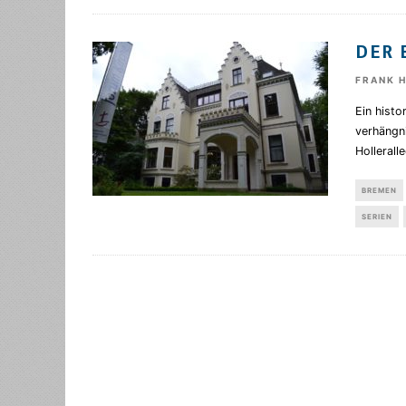
DER 
FRANK 
Ein histo
verhängn
Holleralle
BREMEN
SERIEN