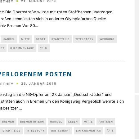
21. AUGUST 2016
HETHEY
rot: Die Obernstraße wurde mit roten Stoffbahnen überzogen,
traßen schmückten sich in anderen Olympiafarben.Quelle:
chiv Bremen Vor 80
...
HANDEL
MITTE
SPORT
STADTTEILE
TITELSTORY
WERBUNG
AFT
0 KOMMENTARE
0
VERLORENEM POSTEN
25. JANUAR 2015
HETHEY
nktag an die NS-Opfer am 27. Januar: „Deutsch-Juden“ und
n stritten auch in Bremen um den Königsweg Vergeblich wehrte sich
sbesitzer
...
BREMEN
BREMEN INTERN
HANDEL
LEBEN
MITTE
PARTEIEN
STADTTEILE
TITELSTORY
WIRTSCHAFT
EIN KOMMENTAR
1