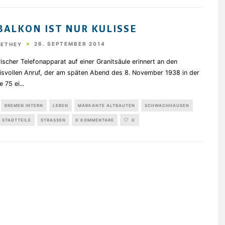
BALKON IST NUR KULISSE
26. SEPTEMBER 2014
HETHEY
rischer Telefonapparat auf einer Granitsäule erinnert an den
isvollen Anruf, der am späten Abend des 8. November 1938 in der
e 75 ei
...
BREMEN INTERN
LEBEN
MARKANTE ALTBAUTEN
SCHWACHHAUSEN
STADTTEILE
STRASSEN
0 KOMMENTARE
0