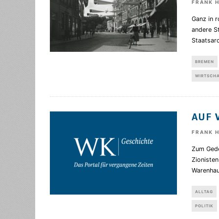
FRANK 
Ganz in 
andere S
Staatsar
BREMEN
WIRTSCH
AUF 
FRANK 
Zum Gede
Zioniste
Warenhau
ALLTAG
POLITIK