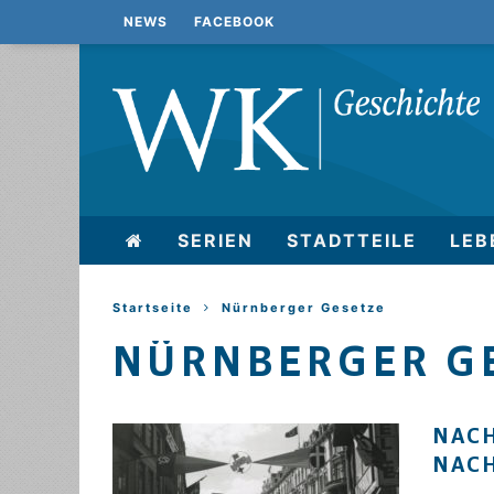
NEWS
FACEBOOK
SERIEN
STADTTEILE
LEB
Startseite
Nürnberger Gesetze
NÜRNBERGER G
NACH
NAC