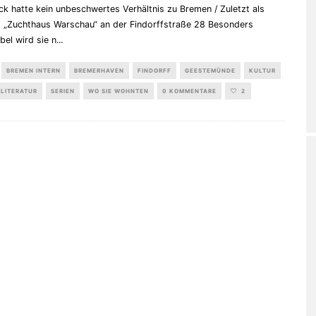
k hatte kein unbeschwertes Verhältnis zu Bremen / Zuletzt als
m „Zuchthaus Warschau“ an der Findorffstraße 28 Besonders
el wird sie n
...
BREMEN INTERN
BREMERHAVEN
FINDORFF
GEESTEMÜNDE
KULTUR
LITERATUR
SERIEN
WO SIE WOHNTEN
0 KOMMENTARE
2