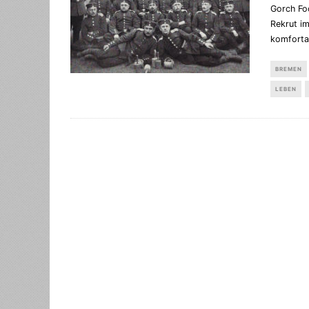
Gorch Foc
Rekrut i
komfortab
BREMEN
LEBEN