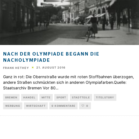
NACH DER OLYMPIADE BEGANN DIE
NACHOLYMPIADE
21. AUGUST 2016
FRANK HETHEY
Ganz in rot: Die Obernstraße wurde mit roten Stoffbahnen überzogen,
andere Straßen schmückten sich in anderen Olympiafarben.Quelle:
Staatsarchiv Bremen Vor 80
...
BREMEN
HANDEL
MITTE
SPORT
STADTTEILE
TITELSTORY
WERBUNG
WIRTSCHAFT
0 KOMMENTARE
0