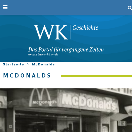
Startseite
McDonalds
MCDONALDS