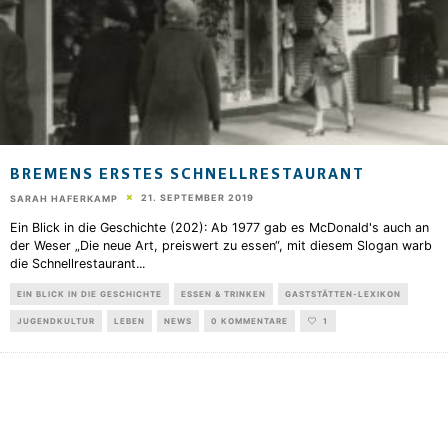
BREMENS ERSTES SCHNELLRESTAURANT
21. SEPTEMBER 2019
SARAH HAFERKAMP
Ein Blick in die Geschichte (202): Ab 1977 gab es McDonald's auch an
der Weser „Die neue Art, preiswert zu essen“, mit diesem Slogan warb
die Schnellrestaurant
...
EIN BLICK IN DIE GESCHICHTE
ESSEN & TRINKEN
GASTSTÄTTEN-LEXIKON
JUGENDKULTUR
LEBEN
NEWS
0 KOMMENTARE
1