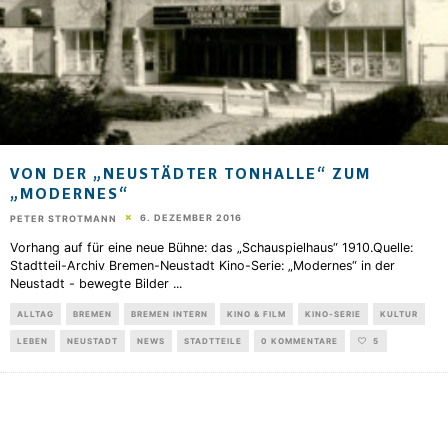
VON DER „NEUSTÄDTER TONHALLE“ ZUM
„MODERNES“
6. DEZEMBER 2016
PETER STROTMANN
Vorhang auf für eine neue Bühne: das „Schauspielhaus“ 1910.Quelle:
Stadtteil-Archiv Bremen-Neustadt Kino-Serie: „Modernes“ in der
Neustadt - bewegte Bilder
...
ALLTAG
BREMEN
BREMEN INTERN
KINO & FILM
KINO-SERIE
KULTUR
LEBEN
NEUSTADT
NEWS
STADTTEILE
0 KOMMENTARE
5