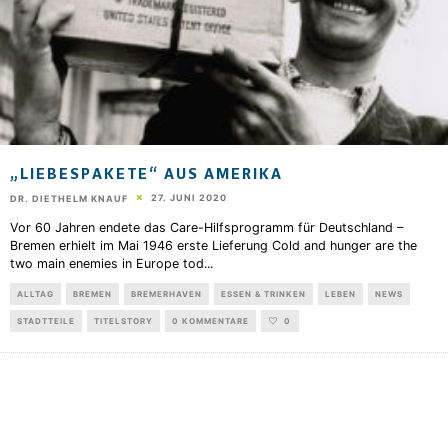
„LIEBESPAKETE“ AUS AMERIKA
27. JUNI 2020
DR. DIETHELM KNAUF
Vor 60 Jahren endete das Care-Hilfsprogramm für Deutschland –
Bremen erhielt im Mai 1946 erste Lieferung Cold and hunger are the
two main enemies in Europe tod
...
ALLTAG
BREMEN
BREMERHAVEN
ESSEN & TRINKEN
LEBEN
NEWS
STADTTEILE
TITELSTORY
0 KOMMENTARE
0